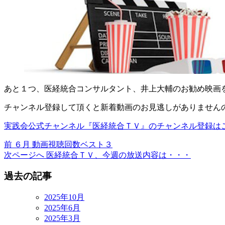
あと１つ、医経統合コンサルタント、井上大輔のお勧め映画
チャンネル登録して頂くと新着動画のお見逃しがありません
実践会公式チャンネル『医経統合ＴＶ』のチャンネル登録は
前
前
６月 動画視聴回数ベスト３
の
次
次ページへ
医経統合ＴＶ、今週の放送内容は・・・
投
の
過去の記事
稿:
投
稿:
2025年10月
2025年6月
2025年3月