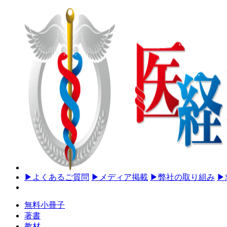
▶
よくあるご質問
▶
メディア掲載
▶
弊社の取り組み
▶
無料小冊子
著書
教材