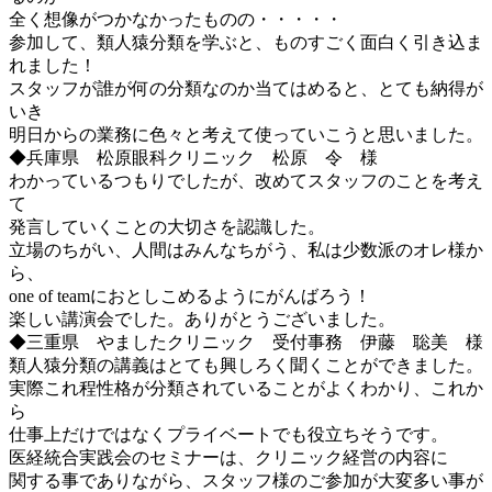
全く想像がつかなかったものの・・・・・
参加して、類人猿分類を学ぶと、ものすごく面白く引き込ま
れました！
スタッフが誰が何の分類なのか当てはめると、とても納得が
いき
明日からの業務に色々と考えて使っていこうと思いました。
◆兵庫県 松原眼科クリニック 松原 令 様
わかっているつもりでしたが、改めてスタッフのことを考え
て
発言していくことの大切さを認識した。
立場のちがい、人間はみんなちがう、私は少数派のオレ様か
ら、
one of teamにおとしこめるようにがんばろう！
楽しい講演会でした。ありがとうございました。
◆三重県 やましたクリニック 受付事務 伊藤 聡美 様
類人猿分類の講義はとても興しろく聞くことができました。
実際これ程性格が分類されていることがよくわかり、これか
ら
仕事上だけではなくプライベートでも役立ちそうです。
医経統合実践会のセミナーは、クリニック経営の内容に
関する事でありながら、スタッフ様のご参加が大変多い事が