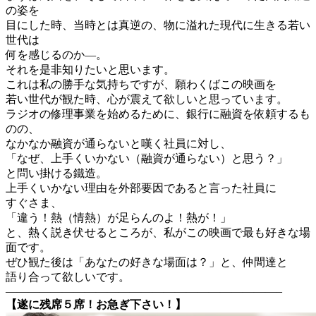
の姿を
目にした時、当時とは真逆の、物に溢れた現代に生きる若い
世代は
何を感じるのか―。
それを是非知りたいと思います。
これは私の勝手な気持ちですが、願わくばこの映画を
若い世代が観た時、心が震えて欲しいと思っています。
ラジオの修理事業を始めるために、銀行に融資を依頼するも
のの、
なかなか融資が通らないと嘆く社員に対し、
「なぜ、上手くいかない（融資が通らない）と思う？」
と問い掛ける鐵造。
上手くいかない理由を外部要因であると言った社員に
すぐさま、
「違う！熱（情熱）が足らんのよ！熱が！」
と、熱く説き伏せるところが、私がこの映画で最も好きな場
面です。
ぜひ観た後は「あなたの好きな場面は？」と、仲間達と
語り合って欲しいです。
————————————————————————–
【遂に残席５席！お急ぎ下さい！】