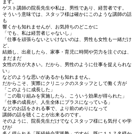
ます。
ゲスト講師の院長先生や私は、男性であり、経営者です。
そういう意味では、スタッフ様は確かにこのような講師の話
も
響くかも知れませんが、お気持ちのどこかに
「でも、私は経営者じゃないし」
「仕事を頑張らないといけないのは、男性も女性も一緒だけ
ど、
結婚し、出産したら、家事・育児に時間や労力を注ぐのは、
まだまだ
女性の方が大きい。だから、男性のように仕事を捉えられな
い」
などのような思いがあるかも知れません。
だからこそ、実際にクリニックのスタッフとして働く方が
「このように成長した」
「この取り組みを実施したら、こういう効果が得られた」
「仕事の成長が、人生全体にプラスになっている」
などのお話をされる事で、より前のめりになって
講師の話を聴くことが出来るのです。
そのように、院長先生だけでなくスタッフ様にも気付くや学
びが
多く得られる「医経統合実践塾」ですが、既に１１７名様か