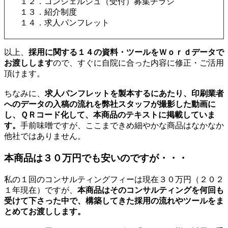
１２．コンシェルジュ（受付）募集チラシ
１３．紹介制度
１４．求人パンフレット
以上、
採用に関する１４の資料・ツールをＷｏｒｄデータで
お渡しします
ので、すぐに自院に合った内容に修正・ご活用
頂けます。
ちなみに、
求人パンフレットを製本するにあたり、印刷業者
へのデータの入稿の流れを弊社スタッフが撮影した動画に
し、ＱＲコード化して、本商品のテキストに掲載していま
す。
手前味噌ですが、ここまできめ細やかな商品はなかなか
他社ではありません。
本商品は３０万円でも安いのですが・・・
私の１回のコンサルティングフィーは現在３０万円（２０２
１年現在）ですが、
本商品はそのコンサルティングを何回も
受けて下さった中で、構築してきた採用の流れやツールをま
とめてお渡しします。