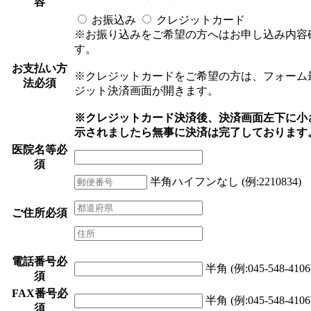
容
お振込み
クレジットカード
※お振り込みをご希望の方へはお申し込み内容
す。
お支払い方
※クレジットカードをご希望の方は、フォーム
法
必須
ジット決済画面が開きます。
※クレジットカード決済後、決済画面左下に小さく「Pa
示されましたら無事に決済は完了しております
医院名等
必
須
半角ハイフンなし (例:2210834)
ご住所
必須
電話番号
必
半角 (例:045-548-4106
須
FAX番号
必
半角 (例:045-548-4106
須