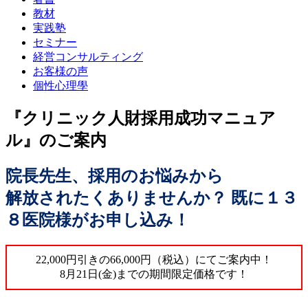
教材
実践塾
セミナー
経営コンサルティング
お客様の声
個性心理學
『クリニック人財採用成功マニュア
ル』のご案内
院長先生
、
採用のお悩み
から
解放
されたくありませんか？
既に
１３
８医院様
がお申し込み！
22,000円引きの66,000円（税込）にてご案内中！
8月21日(金)までの期間限定価格です！