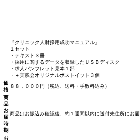
『クリニック人財採用成功マニュアル』
１セット
・テキスト３冊
・採用に関するデータを収録したＵＳＢディスク
・求人パンフレット見本１部
・＋実践会オリジナルポストイット３個
価
８８，０００円（税込、送料・手数料込み）
格
商
品
お
商品はお振込み確認後、約１週間以内に送付先住所にお届
届
時
期
お