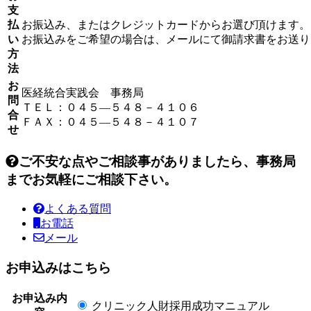
支
払
お振込み、またはクレジットカードからお選び頂けます。
い
お振込みをご希望の場合は、メールにて御請求書をお送り
方
法
お
医経統合実践会 事務局
問
ＴＥＬ：０４５―５４８－４１０６
合
ＦＡＸ：０４５―５４８－４１０７
せ
ご不安な点やご相談事がありましたら、事務局
までお気軽にご相談下さい。
よくある質問
お電話
メール
お申込みはこちら
お申込み内
クリニック人財採用成功マニュアル