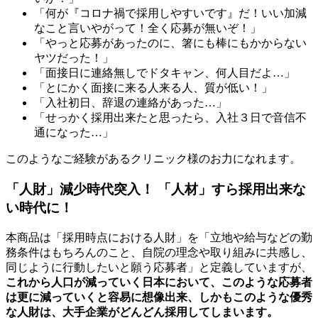
「何が『コロナ禍で採用しやすいです』だ！いい加減
なこと言いやがって！全く応募が無いぞ！」
「やっと応募があったのに、箸にも棒にもかからない
ヤツだった！」
「面接日に連絡無しでドタキャン、何人目だよ…」
「とにかく面接に来る人来る人、質が低い！」
「入社初日、辞退の連絡があった…」
「せっかく採用出来たと思ったら、入社３日で音信不
通になった…」
このようなご経験があるクリニック様のお力になれます。
「人財」減少時代突入！ 「人材」すら採用出来な
い時代に！
本商品は「採用時点における人財」を「立地や給与などの勤
務条件はもちろんのこと、自院の理念や取り組みに共感し、
同じように行動したいと願う応募者」と定義していますが、
これから人口が減っていく日本において、このような応募者
は更に減っていくと容易に想像出来、しかもこのような優秀
な人財は、大手企業がどんどん採用してしまいます。