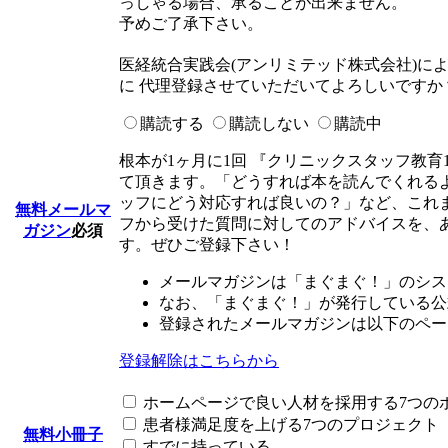
っしゃる場合、承ることが出来ません。
予めご了承下さい。
医経統合実践会(アンリミテッド株式会社)によって
に 代理登録させていただいてよろしいですか
購読する
購読しない
購読中
根本が1ヶ月に1回 『クリニックスタッフ教育
て頂きます。「どうすれば本を読んでくれる
ッフにどう対応すれば良いの？」など、これ
無料メールマ
フから受けた質問に対してのアドバイスを、
ガジン
必須
す。ぜひご登録下さい！
メールマガジンは「まぐまぐ！」のシス
なお、「まぐまぐ！」が発行している公
登録されたメールマガジンは以下のペー
登録解除はこちらから
ホームページで良い人材を採用する7つの
患者様満足度を上げる7つのプロジェクト
無料小冊子
すでに持っている