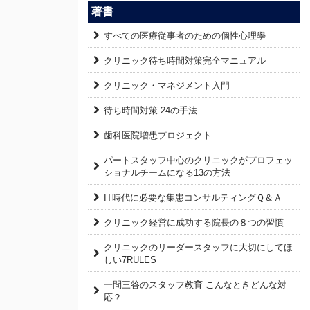
著書
すべての医療従事者のための個性心理學
クリニック待ち時間対策完全マニュアル
クリニック・マネジメント入門
待ち時間対策 24の手法
歯科医院増患プロジェクト
パートスタッフ中心のクリニックがプロフェッ
ショナルチームになる13の方法
IT時代に必要な集患コンサルティングＱ＆Ａ
クリニック経営に成功する院長の８つの習慣
クリニックのリーダースタッフに大切にしてほ
しい7RULES
一問三答のスタッフ教育 こんなときどんな対
応？