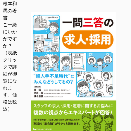
根本和
馬の著
書
ご一緒
にいか
がです
か？
（表紙
クリッ
クで詳
細が御
覧にな
れま
す。価
格は税
込）