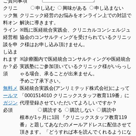
ご質問事項
クリニ
申し込む
興味がある
申し込まない
ック無
クリニック経営のお悩みをオンライン上での対話で
料オン
解決に導きます。
ライン
※既に医経統合実践会、クリニカルコンシェルジュ
経営相
協会のコンサルティングを受けられているクリニッ
談を申
ク様はお申し込み頂けません。
し込ま
れます
※診療圏内で医経統合コンサルティングや医経統合
か？
必
実践塾にご参加頂いているクリニック様がいらっし
須
ゃる場合、承ることが出来ません。
予めご了承下さい。
無料メ
医経統合実践会(アンリミテッド株式会社)によって
ールマ
「0001514010 クリニックスタッフ教育119番」に
ガジン
代理登録させていただいてよろしいですか？
必須
購読する
購読しない
購読中
根本が1ヶ月に1回 『クリニックスタッフ教育119
番』と題してあなたのメールアドレスに配信させて
頂きます。「どうすれば本を読んでくれるようにな