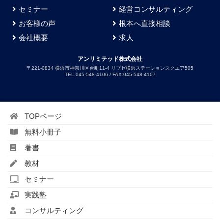
セミナー
経営コンサルティング
お客様の声
根本へ直接相談
会社概要
求人
アンリミテッド株式会社
〒221-0834 横浜市神奈川区台町11-4 リブゼ横浜ステーションスクエア505
TEL:045-548-4106 / FAX:045-548-4107
TOPページ
無料小冊子
著書
教材
セミナー
実践塾
コンサルティング