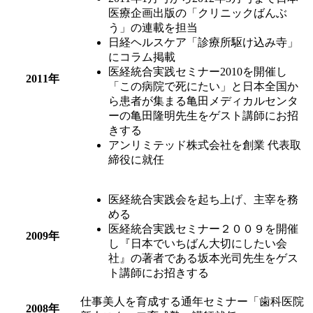
医療企画出版の「クリニックばんぶ
う」の連載を担当
日経ヘルスケア「診療所駆け込み寺」
にコラム掲載
医経統合実践セミナー2010を開催し
2011年
「この病院で死にたい」と日本全国か
ら患者が集まる亀田メディカルセンタ
ーの亀田隆明先生をゲスト講師にお招
きする
アンリミテッド株式会社を創業 代表取
締役に就任
医経統合実践会を起ち上げ、主宰を務
める
医経統合実践セミナー２００９を開催
2009年
し『日本でいちばん大切にしたい会
社』の著者である坂本光司先生をゲス
ト講師にお招きする
仕事美人を育成する通年セミナー「歯科医院
2008年