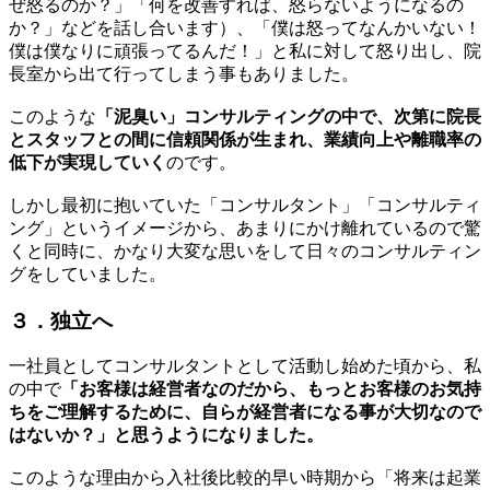
ぜ怒るのか？」「何を改善すれば、怒らないようになるの
か？」などを話し合います）、「僕は怒ってなんかいない！
僕は僕なりに頑張ってるんだ！」と私に対して怒り出し、院
長室から出て行ってしまう事もありました。
このような
「泥臭い」コンサルティングの中で、次第に院長
とスタッフとの間に信頼関係が生まれ、業績向上や離職率の
低下が実現していく
のです。
しかし最初に抱いていた「コンサルタント」「コンサルティ
ング」というイメージから、あまりにかけ離れているので驚
くと同時に、かなり大変な思いをして日々のコンサルティン
グをしていました。
３．独立へ
一社員としてコンサルタントとして活動し始めた頃から、私
の中で
「お客様は経営者なのだから、もっとお客様のお気持
ちをご理解するために、自らが経営者になる事が大切なので
はないか？」と思うようになりました。
このような理由から入社後比較的早い時期から「将来は起業