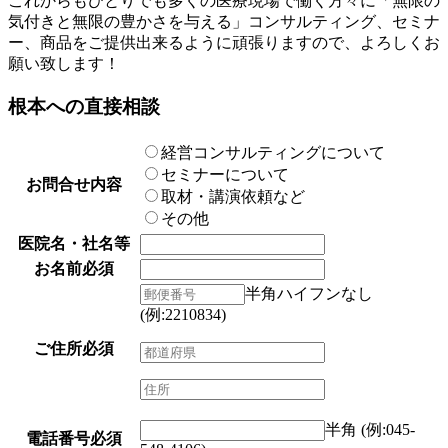
これからもひとりでも多くの医療現場で働く方々に「無限の
気付きと無限の豊かさを与える」コンサルティング、セミナ
ー、商品をご提供出来るように頑張りますので、よろしくお
願い致します！
根本への直接相談
経営コンサルティングについて
セミナーについて
お問合せ内容
取材・講演依頼など
その他
医院名・社名等
お名前
必須
半角ハイフンなし
(例:2210834)
ご住所
必須
半角 (例:045-
電話番号
必須