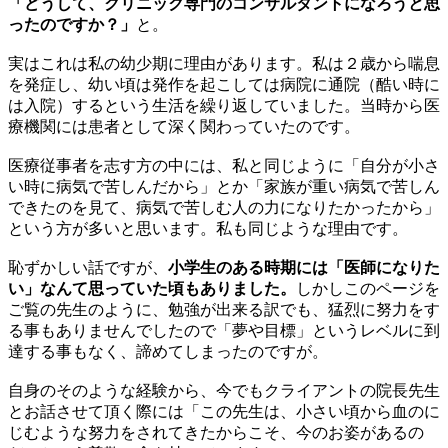
「どうして、クリニック専門のコンサルタントになろうと思
ったのですか？」
と。
実はこれは私の幼少期に理由があります。私は２歳から喘息
を発症し、幼い頃は発作を起こしては病院に通院（酷い時に
は入院）するという生活を繰り返していました。当時から医
療機関には患者として深く関わっていたのです。
医療従事者を志す方の中には、私と同じように「自分が小さ
い時に病気で苦しんだから」とか「家族が重い病気で苦しん
できたのを見て、病気で苦しむ人の力になりたかったから」
という方が多いと思います。私も同じような理由です。
恥ずかしい話ですが、
小学生のある時期には「医師になりた
い」なんて思っていた頃もありました。
しかしこのページを
ご覧の先生のように、勉強が出来る訳でも、猛烈に努力をす
る事もありませんでしたので「夢や目標」というレベルに到
達する事もなく、諦めてしまったのですが。
自身のそのような経験から、今でもクライアントの院長先生
とお話させて頂く際には「この先生は、小さい頃から血のに
じむような努力をされてきたからこそ、今のお姿があるの