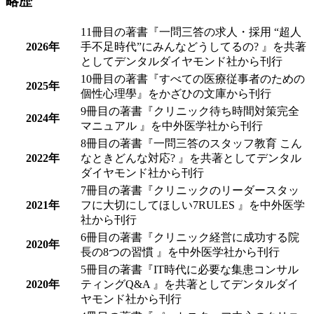
略歴
11冊目の著書『一問三答の求人・採用 “超人
2026年
手不足時代”にみんなどうしてるの? 』を共著
としてデンタルダイヤモンド社から刊行
10冊目の著書『すべての医療従事者のための
2025年
個性心理學』をかざひの文庫から刊行
9冊目の著書『クリニック待ち時間対策完全
2024年
マニュアル 』を中外医学社から刊行
8冊目の著書『一問三答のスタッフ教育 こん
2022年
なときどんな対応? 』を共著としてデンタル
ダイヤモンド社から刊行
7冊目の著書『クリニックのリーダースタッ
2021年
フに大切にしてほしい7RULES 』を中外医学
社から刊行
6冊目の著書『クリニック経営に成功する院
2020年
長の8つの習慣 』を中外医学社から刊行
5冊目の著書『IT時代に必要な集患コンサル
2020年
ティングQ&A 』を共著としてデンタルダイ
ヤモンド社から刊行