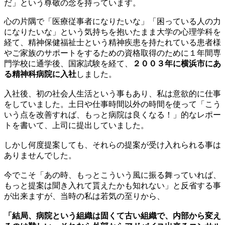
だ」という尊敬の念を持っています。
心の片隅で「医療従事者になりたいな」「困っている人の力
になりたいな」という気持ちを抱いたまま大学の心理学科を
経て、精神保健福祉士という精神疾患を持たれている患者様
やご家族のサポートをするための資格取得のために１年間専
門学校に通学後、国家試験を経て、
２００３年に横浜市にあ
る精神科病院に入社
しました。
入社後、初の社会人生活という事もあり、私は意欲的に仕事
をしていました。土日や仕事時間以外の時間を使って「こう
いう点を改善すれば、もっと病院は良くなる！」的なレポー
トを書いて、上司に提出していました。
しかし何度提案しても、それらの提案が受け入れられる事は
ありませんでした。
今でこそ「あの時、もっとこういう風に振る舞っていれば、
もっと提案は聞き入れて貰えたかも知れない」と反省する事
が出来ますが、当時の私は若気の至りから、
「結局、病院という組織は固くて古い組織で、内部から変え