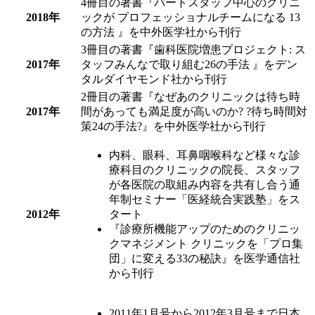
4冊目の著書『パートスタッフ中心のクリニ
2018年
ックが プロフェッショナルチームになる 13
の方法 』を中外医学社から刊行
3冊目の著書『歯科医院増患プロジェクト: ス
2017年
タッフみんなで取り組む26の手法 』をデン
タルダイヤモンド社から刊行
2冊目の著書『なぜあのクリニックは待ち時
2017年
間があっても満足度が高いのか? ?待ち時間対
策24の手法?』を中外医学社から刊行
内科、眼科、耳鼻咽喉科など様々な診
療科目のクリニックの院長、スタッフ
が各医院の取組み内容を共有し合う通
年制セミナー「医経統合実践塾」をス
2012年
タート
『診療所機能アップのためのクリニッ
クマネジメント クリニックを「プロ集
団」に変える33の秘訣』を医学通信社
から刊行
2011年1月号から2012年3月号まで日本