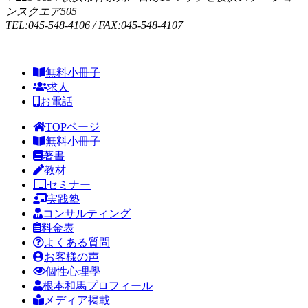
ンスクエア505
TEL:045-548-4106 / FAX:045-548-4107
無料小冊子
求人
お電話
TOPページ
無料小冊子
著書
教材
セミナー
実践塾
コンサルティング
料金表
よくある質問
お客様の声
個性心理學
根本和馬プロフィール
メディア掲載