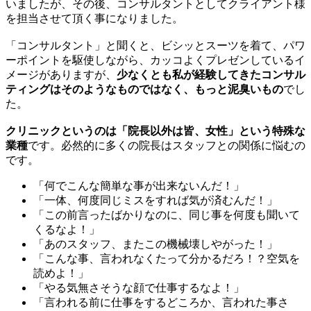
いましたが、その後、コンサルタントとしてクライアント様
を担当させて頂く事になりました。
「コンサルタント」と聞くと、ビシッとスーツを着て、パワ
ーポイントを駆使しながら、カッコよくプレゼンしているイ
メージがありますが、
少なくとも私が経験してきたコンサル
ティングはそのようなものではなく、もっと泥臭いもの
でし
た。
クリニックというのは「院長以外は皆、女性」という特殊な
業種
です。必然的に多くの院長はスタッフとの関係に悩むの
です。
「何でこんな簡単な事が出来ないんだ！」
「一体、何度同じミスをすれば気が済むんだ！」
「この前言ったばかりなのに、同じ事を何度も聞いて
くるなよ！」
「あのスタッフ、またこの機械壊しやがった！」
「こんな事、言われなくたって分かるだろ！？空気を
読めよ！」
「やる気無さそうな顔で仕事するなよ！」
「言われる前に仕事をするどころか、言われた事さ