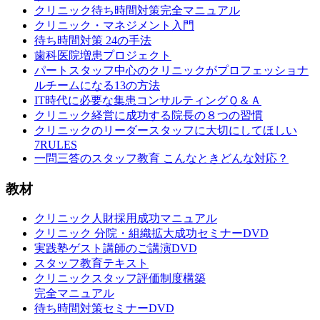
クリニック待ち時間対策完全マニュアル
クリニック・マネジメント入門
待ち時間対策 24の手法
歯科医院増患プロジェクト
パートスタッフ中心のクリニックがプロフェッショナ
ルチームになる13の方法
IT時代に必要な集患コンサルティングＱ＆Ａ
クリニック経営に成功する院長の８つの習慣
クリニックのリーダースタッフに大切にしてほしい
7RULES
一問三答のスタッフ教育 こんなときどんな対応？
教材
クリニック人財採用成功マニュアル
クリニック 分院・組織拡大成功セミナーDVD
実践塾ゲスト講師のご講演DVD
スタッフ教育テキスト
クリニックスタッフ評価制度構築
完全マニュアル
待ち時間対策セミナーDVD