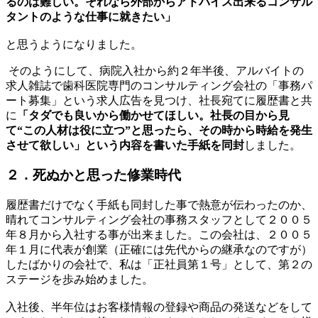
るのは難しい。それなら外部からアドバイス出来るコンサル
タントのような仕事に就きたい」
と思うようになりました。
そのようにして、病院入社から約２年半後、アルバイトの
求人雑誌で歯科医院専門のコンサルティング会社の「事務パ
ート募集」という求人広告を見つけ、社長宛てに履歴書と共
に
「タダでも良いから働かせてほしい。社長の目から見
て“この人材は役に立つ”と思ったら、その時から時給を発生
させて欲しい」という内容を書いた手紙を同封
しました。
２．死ぬかと思った修業時代
履歴書だけでなく手紙も同封した事で熱意が伝わったのか、
晴れてコンサルティング会社の事務スタッフとして２００５
年８月から入社する事が出来ました。この会社は、２００５
年１月に代表が創業（正確には先代からの継承なのですが）
したばかりの会社で、私は「正社員第１号」として、第２の
ステージを歩み始めました。
入社後、半年位はお客様情報の登録や商品の発送などをして