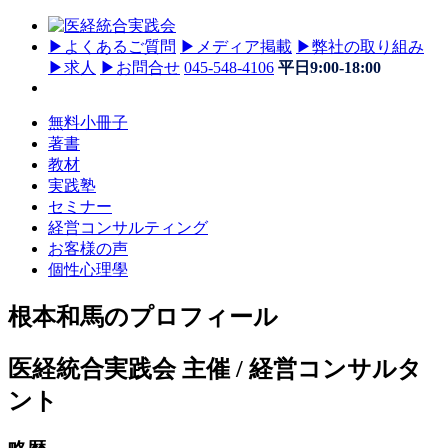
▶
よくあるご質問
▶
メディア掲載
▶
弊社の取り組み
▶
求人
▶
お問合せ
045-548-4106
平日9:00-18:00
無料小冊子
著書
教材
実践塾
セミナー
経営コンサルティング
お客様の声
個性心理學
根本和馬のプロフィール
医経統合実践会 主催 / 経営コンサルタ
ント