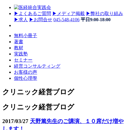
▶
よくあるご質問
▶
メディア掲載
▶
弊社の取り組み
▶
求人
▶
お問合せ
045-548-4106
平日9:00-18:00
無料小冊子
著書
教材
実践塾
セミナー
経営コンサルティング
お客様の声
個性心理學
クリニック経営ブログ
クリニック経営ブログ
2017/03/27
天野篤先生のご講演、１０席だけ増や
します！