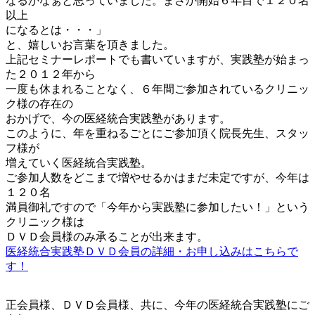
なるかなぁと思っていました。まさか開始６年目で１２０名
以上
になるとは・・・」
と、嬉しいお言葉を頂きました。
上記セミナーレポートでも書いていますが、実践塾が始まっ
た２０１２年から
一度も休まれることなく、６年間ご参加されているクリニッ
ク様の存在の
おかげで、今の医経統合実践塾があります。
このように、年を重ねるごとにご参加頂く院長先生、スタッ
フ様が
増えていく医経統合実践塾。
ご参加人数をどこまで増やせるかはまだ未定ですが、今年は
１２０名
満員御礼ですので「今年から実践塾に参加したい！」という
クリニック様は
ＤＶＤ会員様のみ承ることが出来ます。
医経統合実践塾ＤＶＤ会員の詳細・お申し込みはこちらで
す！
正会員様、ＤＶＤ会員様、共に、今年の医経統合実践塾にご