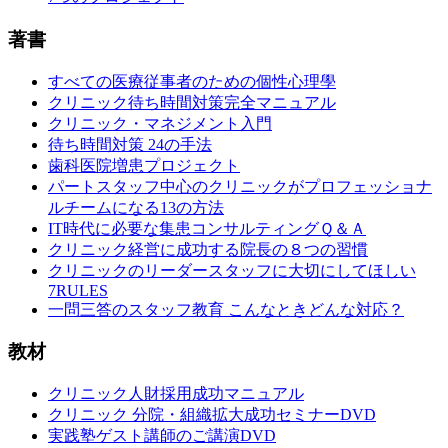
著書
すべての医療従事者のための個性心理學
クリニック待ち時間対策完全マニュアル
クリニック・マネジメント入門
待ち時間対策 24の手法
歯科医院増患プロジェクト
パートスタッフ中心のクリニックがプロフェッショナ
ルチームになる13の方法
IT時代に必要な集患コンサルティングＱ＆Ａ
クリニック経営に成功する院長の８つの習慣
クリニックのリーダースタッフに大切にしてほしい
7RULES
一問三答のスタッフ教育 こんなときどんな対応？
教材
クリニック人財採用成功マニュアル
クリニック 分院・組織拡大成功セミナーDVD
実践塾ゲスト講師のご講演DVD