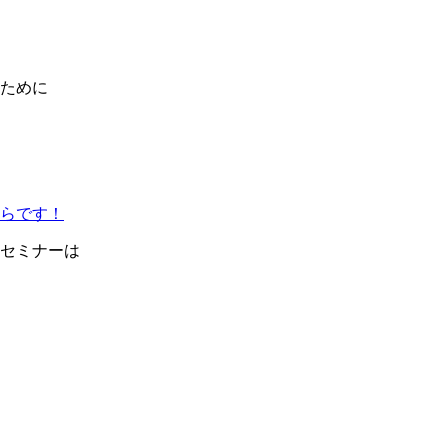
ために
らです！
セミナーは
したが、
をする人）」