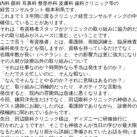
内科 眼科 耳鼻科 整形外科 皮膚科 歯科クリニック等の
経営コンサルタント 根本和馬です。
これまで１３年間に渡るクリニック経営コンサルティングの中
確信していることがあります。
それは「有資格者スタッフがクリニックの取り組みに協力的だ
その取り組みがスムーズに進む」ということです。
ここで言う「有資格者」とは、看護師、視能訓練士、臨床検査
歯科衛生士などを指しますが、資格を持っているだけでなく、
在職年数が長い（ベテラン）と、その影響力は更に強大になり
その人材が診療以外の取り組みについて
「それは仕事なのか？時間外なら手当は発生するのか？」
「ただでさえ忙しいのに、そんな暇ない」
「なんでそんなことやるのか？それに意味はあるのか？」
など、取り組みに消極的だったり、ネガティブな言動を
発信すると、院内の雰囲気は急速に悪くなります。
今回、鎌田洋先生だけでなく、田辺眼科クリニックの神徳さん
ゲスト講師にお願いしたのは、看護師でありながら、診療外の
積極的に関われているからです。
先日、田辺眼科クリニック様は、ディズニーに研修旅行に
行かれたようですが、そこでも神徳さんが当日の学びが最大限
なるために、かなり前から詳細に準備されていたお話を伺いま