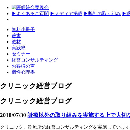
▶
よくあるご質問
▶
メディア掲載
▶
弊社の取り組み
▶
無料小冊子
著書
教材
実践塾
セミナー
経営コンサルティング
お客様の声
個性心理學
クリニック経営ブログ
クリニック経営ブログ
2018/07/30
診療以外の取り組みを実施する上で大切
クリニック、診療所の経営コンサルティングを実施しています