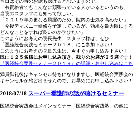
当日はその時のお話も聴けると思いますので、
「有資格者でもこんなに頑張っている人がいるというのも、
当院のスタッフにも知って欲しい」
「２０１９年の更なる飛躍のため、院内の士気を高めたい」
「今後ディズニー研修を予定しているが、効果を最大限にする
どんなことをすれば良いのか学びたい」
このようにお考えの院長先生、スタッフ様は、ぜひ
「医経統合実践セミナー２０１８」にご参加下さい！
このようにお考えの院長先生は、今すぐお申し込み下さい！
既に
１２５名様にお申し込み頂き、残りのお席が２５席
です！
『医経統合実践セミナー２０１８』の詳細・お申し込みはこち
満員御礼後はキャンセル待ちになりますし、医経統合実践会の
キャンセルが殆ど出ませんので、お早めにお申し込み下さい！
2018/07/18
スーパー看護師の話が聴けるセミナー
医経統合実践会はメインセミナー「医経統合実践塾」の他に
「医経統合実践セミナー」という１ＤＡＹセミナーも毎年開催
しております。
これまで多くのビッグネームにゲスト講師としてご登壇頂きま
今回は、かつてディズニーランドの「カストーディアル（掃除