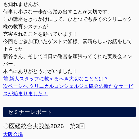
も知れませんが、
何事も小さな一歩から踏み出すことが大切です。
この講座をきっかけにして、ひとつでも多くのクリニック
様の教育システムが
充実されることを願っています！
今回もご参加頂いたゲストの皆様、素晴らしいお話をして
下さった
新谷さん、そして当日の運営を頑張ってくれた実践会メン
バー、
本当にありがとうございました！
前
前
新人スタッフに教えるべき大切なこととは？
の
次
次ページへ
クリニカルコンシェルジュ協会の新たなサービ
投
の
スが始まりました！
稿:
投
稿:
セミナーレポート
◇医経統合実践塾2026 第3回
大阪会場