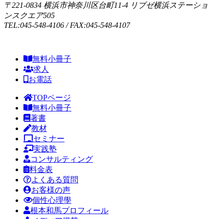
〒221-0834 横浜市神奈川区台町11-4 リブゼ横浜ステーショ
ンスクエア505
TEL:045-548-4106 / FAX:045-548-4107
無料小冊子
求人
お電話
TOPページ
無料小冊子
著書
教材
セミナー
実践塾
コンサルティング
料金表
よくある質問
お客様の声
個性心理學
根本和馬プロフィール