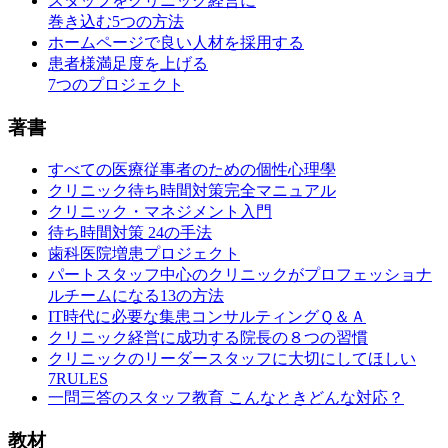
スタッフをクリニック経営に
巻き込む5つの方法
ホームページで良い人材を採用する
患者様満足度を上げる
7つのプロジェクト
著書
すべての医療従事者のための個性心理學
クリニック待ち時間対策完全マニュアル
クリニック・マネジメント入門
待ち時間対策 24の手法
歯科医院増患プロジェクト
パートスタッフ中心のクリニックがプロフェッショナ
ルチームになる13の方法
IT時代に必要な集患コンサルティングＱ＆Ａ
クリニック経営に成功する院長の８つの習慣
クリニックのリーダースタッフに大切にしてほしい
7RULES
一問三答のスタッフ教育 こんなときどんな対応？
教材