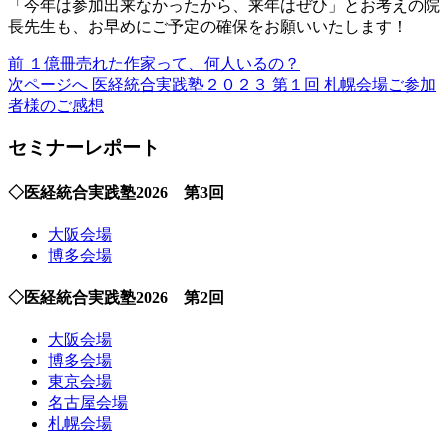
「今年は参加出来なかったから、来年はぜひ」とお考えの院
長先生も、お早めにご予定の確保をお願いいたします！
前
前
１億冊売れた作家って、何人いるの？
の
次
次ページへ
医経統合実践塾２０２３ 第１回 札幌会場ご参加
投
の
者様のご感想
稿:
投
セミナーレポート
稿:
◇医経統合実践塾2026 第3回
大阪会場
博多会場
◇医経統合実践塾2026 第2回
大阪会場
博多会場
東京会場
名古屋会場
札幌会場