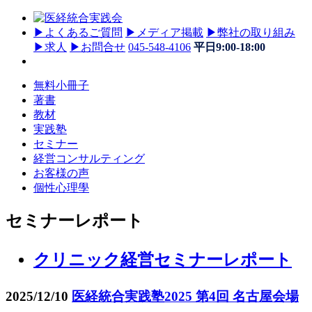
▶
よくあるご質問
▶
メディア掲載
▶
弊社の取り組み
▶
求人
▶
お問合せ
045-548-4106
平日9:00-18:00
無料小冊子
著書
教材
実践塾
セミナー
経営コンサルティング
お客様の声
個性心理學
セミナーレポート
クリニック経営セミナーレポート
2025/12/10
医経統合実践塾2025 第4回 名古屋会場