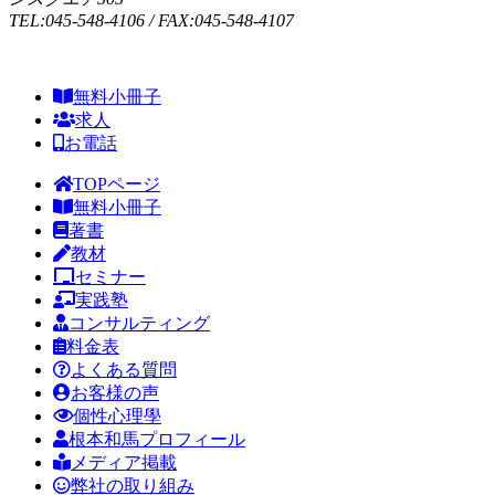
TEL:045-548-4106 / FAX:045-548-4107
無料小冊子
求人
お電話
TOPページ
無料小冊子
著書
教材
セミナー
実践塾
コンサルティング
料金表
よくある質問
お客様の声
個性心理學
根本和馬プロフィール
メディア掲載
弊社の取り組み