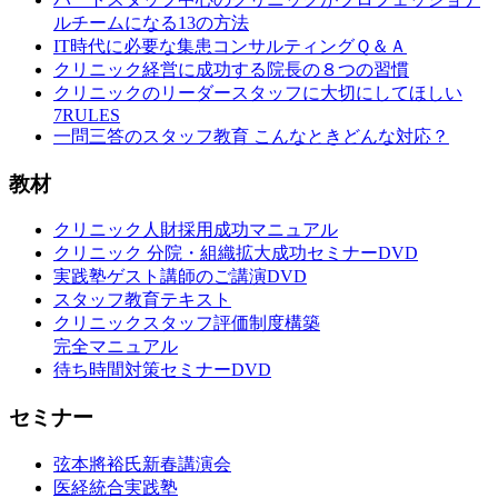
ルチームになる13の方法
IT時代に必要な集患コンサルティングＱ＆Ａ
クリニック経営に成功する院長の８つの習慣
クリニックのリーダースタッフに大切にしてほしい
7RULES
一問三答のスタッフ教育 こんなときどんな対応？
教材
クリニック人財採用成功マニュアル
クリニック 分院・組織拡大成功セミナーDVD
実践塾ゲスト講師のご講演DVD
スタッフ教育テキスト
クリニックスタッフ評価制度構築
完全マニュアル
待ち時間対策セミナーDVD
セミナー
弦本將裕氏新春講演会
医経統合実践塾