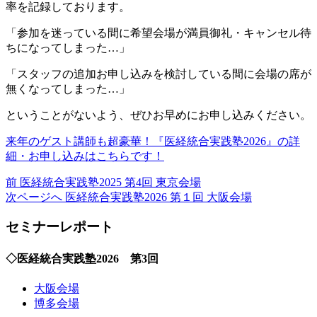
率を記録しております。
「参加を迷っている間に希望会場が満員御礼・キャンセル待
ちになってしまった…」
「スタッフの追加お申し込みを検討している間に会場の席が
無くなってしまった…」
ということがないよう、ぜひお早めにお申し込みください。
来年のゲスト講師も超豪華！『医経統合実践塾2026』の詳
細・お申し込みはこちらです！
前
前
医経統合実践塾2025 第4回 東京会場
の
次
次ページへ
医経統合実践塾2026 第１回 大阪会場
投
の
セミナーレポート
稿:
投
稿:
◇医経統合実践塾2026 第3回
大阪会場
博多会場