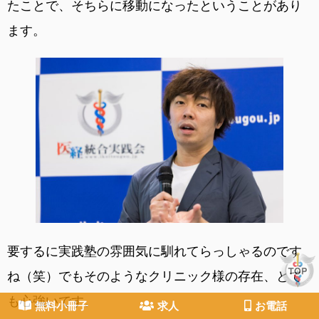
たことで、そちらに移動になったということがあり
ます。
要するに実践塾の雰囲気に馴れてらっしゃるのです
ね（笑）でもそのようなクリニック様の存在、とて
も心強いです。
無料小冊子
求人
お電話