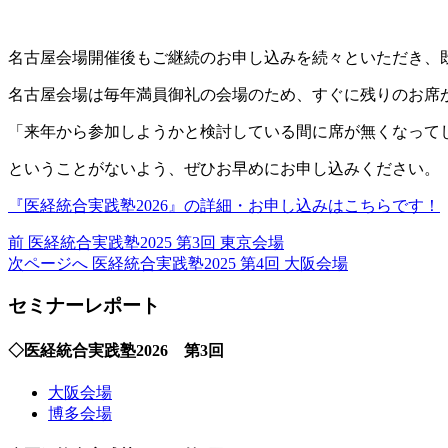
名古屋会場開催後もご継続のお申し込みを続々といただき、
名古屋会場は毎年満員御礼の会場のため、すぐに残りのお席
「来年から参加しようかと検討している間に席が無くなって
ということがないよう、ぜひお早めにお申し込みください。
『医経統合実践塾2026』の詳細・お申し込みはこちらです！
前
前
医経統合実践塾2025 第3回 東京会場
の
次
次ページへ
医経統合実践塾2025 第4回 大阪会場
投
の
セミナーレポート
稿:
投
稿:
◇医経統合実践塾2026 第3回
大阪会場
博多会場