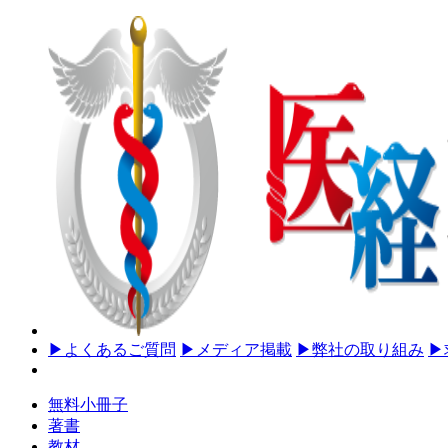
▶
よくあるご質問
▶
メディア掲載
▶
弊社の取り組み
▶
無料小冊子
著書
教材