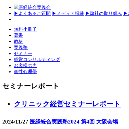
▶
よくあるご質問
▶
メディア掲載
▶
弊社の取り組み
▶
無料小冊子
著書
教材
実践塾
セミナー
経営コンサルティング
お客様の声
個性心理學
セミナーレポート
クリニック経営セミナーレポート
2024/11/27
医経統合実践塾2024 第4回 大阪会場