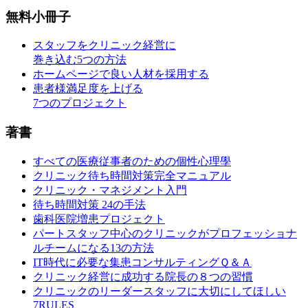
無料小冊子
スタッフをクリニック経営に
巻き込む5つの方法
ホームページで良い人材を採用する
患者様満足度を上げる
7つのプロジェクト
著書
すべての医療従事者のための個性心理學
クリニック待ち時間対策完全マニュアル
クリニック・マネジメント入門
待ち時間対策 24の手法
歯科医院増患プロジェクト
パートスタッフ中心のクリニックがプロフェッショナ
ルチームになる13の方法
IT時代に必要な集患コンサルティングＱ＆Ａ
クリニック経営に成功する院長の８つの習慣
クリニックのリーダースタッフに大切にしてほしい
7RULES