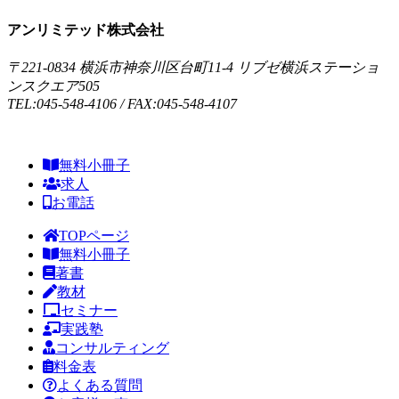
アンリミテッド株式会社
〒221-0834 横浜市神奈川区台町11-4 リブゼ横浜ステーショ
ンスクエア505
TEL:045-548-4106 / FAX:045-548-4107
無料小冊子
求人
お電話
TOPページ
無料小冊子
著書
教材
セミナー
実践塾
コンサルティング
料金表
よくある質問