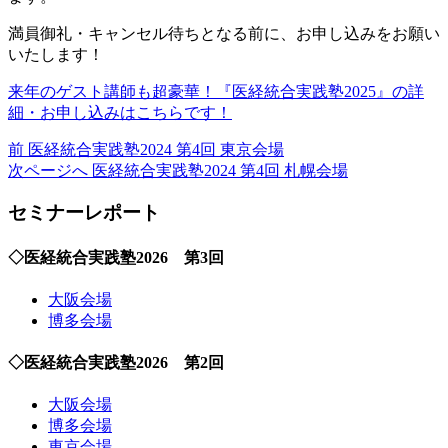
満員御礼・キャンセル待ちとなる前に、お申し込みをお願い
いたします！
来年のゲスト講師も超豪華！『医経統合実践塾2025』の詳
細・お申し込みはこちらです！
前
前
医経統合実践塾2024 第4回 東京会場
の
次
次ページへ
医経統合実践塾2024 第4回 札幌会場
投
の
セミナーレポート
稿:
投
稿:
◇医経統合実践塾2026 第3回
大阪会場
博多会場
◇医経統合実践塾2026 第2回
大阪会場
博多会場
東京会場