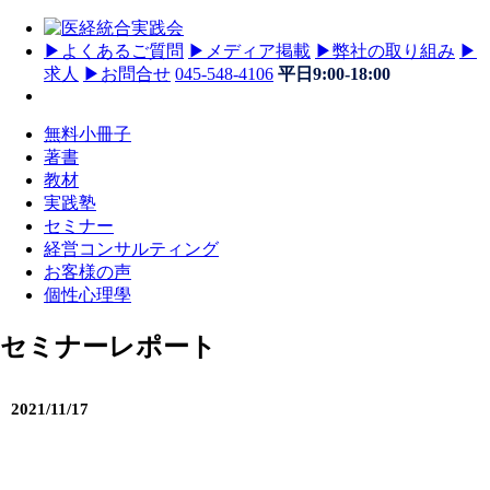
▶
よくあるご質問
▶
メディア掲載
▶
弊社の取り組み
▶
求人
▶
お問合せ
045-548-4106
平日9:00-18:00
無料小冊子
著書
教材
実践塾
セミナー
経営コンサルティング
お客様の声
個性心理學
セミナーレポート
2021/11/17
医経統合実践塾2021 第4回 博多会場