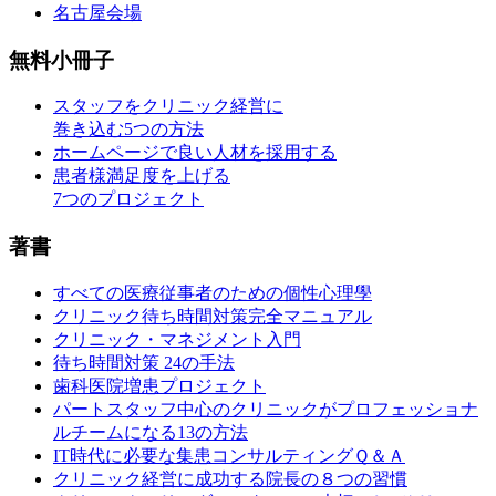
名古屋会場
無料小冊子
スタッフをクリニック経営に
巻き込む5つの方法
ホームページで良い人材を採用する
患者様満足度を上げる
7つのプロジェクト
著書
すべての医療従事者のための個性心理學
クリニック待ち時間対策完全マニュアル
クリニック・マネジメント入門
待ち時間対策 24の手法
歯科医院増患プロジェクト
パートスタッフ中心のクリニックがプロフェッショナ
ルチームになる13の方法
IT時代に必要な集患コンサルティングＱ＆Ａ
クリニック経営に成功する院長の８つの習慣