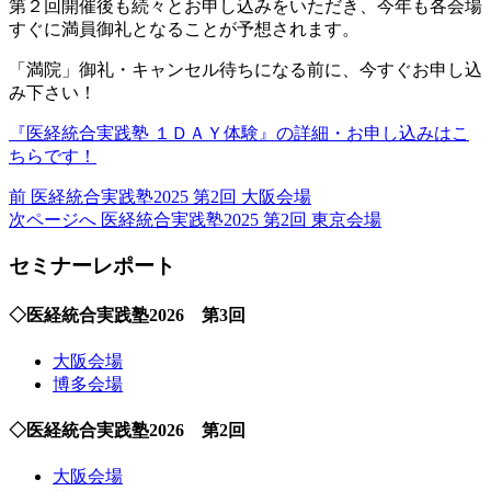
第２回開催後も続々とお申し込みをいただき、今年も各会場
すぐに満員御礼となることが予想されます。
「満院」御礼・キャンセル待ちになる前に、今すぐお申し込
み下さい！
『医経統合実践塾 １ＤＡＹ体験』の詳細・お申し込みはこ
ちらです！
前
前
医経統合実践塾2025 第2回 大阪会場
の
次
次ページへ
医経統合実践塾2025 第2回 東京会場
投
の
セミナーレポート
稿:
投
稿:
◇医経統合実践塾2026 第3回
大阪会場
博多会場
◇医経統合実践塾2026 第2回
大阪会場