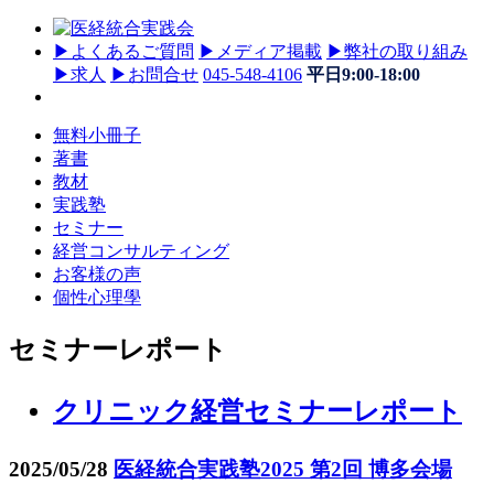
▶
よくあるご質問
▶
メディア掲載
▶
弊社の取り組み
▶
求人
▶
お問合せ
045-548-4106
平日9:00-18:00
無料小冊子
著書
教材
実践塾
セミナー
経営コンサルティング
お客様の声
個性心理學
セミナーレポート
クリニック経営セミナーレポート
2025/05/28
医経統合実践塾2025 第2回 博多会場