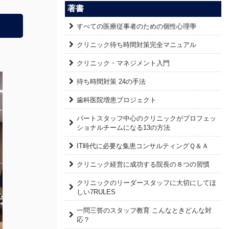
著書
すべての医療従事者のための個性心理學
クリニック待ち時間対策完全マニュアル
クリニック・マネジメント入門
待ち時間対策 24の手法
歯科医院増患プロジェクト
パートスタッフ中心のクリニックがプロフェッ
ショナルチームになる13の方法
IT時代に必要な集患コンサルティングＱ＆Ａ
クリニック経営に成功する院長の８つの習慣
クリニックのリーダースタッフに大切にしてほ
しい7RULES
一問三答のスタッフ教育 こんなときどんな対
応？