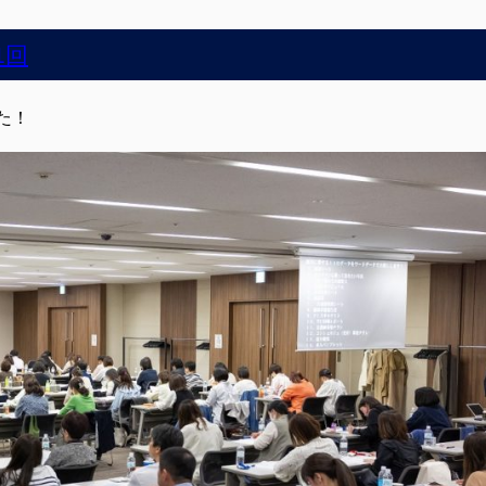
1回
た！