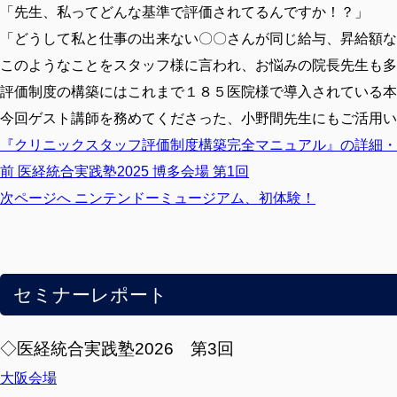
「先生、私ってどんな基準で評価されてるんですか！？」
「どうして私と仕事の出来ない〇〇さんが同じ給与、昇給額な
このようなことをスタッフ様に言われ、お悩みの院長先生も多
評価制度の構築にはこれまで１８５医院様で導入されている本
今回ゲスト講師を務めてくださった、小野間先生にもご活用い
『クリニックスタッフ評価制度構築完全マニュアル』の詳細・
前
前
医経統合実践塾2025 博多会場 第1回
の
次
次ページへ
ニンテンドーミュージアム、初体験！
投
の
稿:
投
稿:
セミナーレポート
◇医経統合実践塾2026 第3回
大阪会場