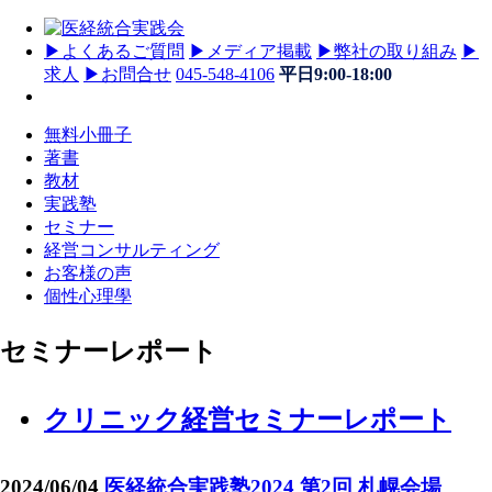
▶
よくあるご質問
▶
メディア掲載
▶
弊社の取り組み
▶
求人
▶
お問合せ
045-548-4106
平日9:00-18:00
無料小冊子
著書
教材
実践塾
セミナー
経営コンサルティング
お客様の声
個性心理學
セミナーレポート
クリニック経営セミナーレポート
2024/06/04
医経統合実践塾2024 第2回 札幌会場