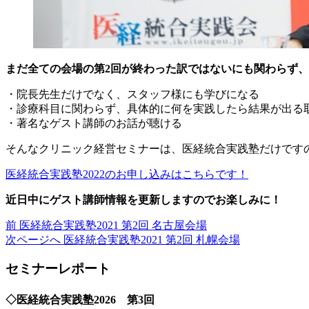
まだ全ての会場の第2回が終わった訳ではないにも関わらず、
・院長先生だけでなく、スタッフ様にも学びになる
・診療科目に関わらず、具体的に何を実践したら結果が出る
・著名なゲスト講師のお話が聴ける
そんなクリニック経営セミナーは、医経統合実践塾だけです
医経統合実践塾2022のお申し込みはこちらです！
近日中にゲスト講師情報を更新しますのでお楽しみに！
前
前
医経統合実践塾2021 第2回 名古屋会場
の
次
次ページへ
医経統合実践塾2021 第2回 札幌会場
投
の
セミナーレポート
稿:
投
稿:
◇医経統合実践塾2026 第3回