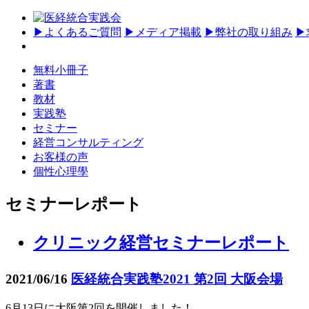
▶
よくあるご質問
▶
メディア掲載
▶
弊社の取り組み
▶
無料小冊子
著書
教材
実践塾
セミナー
経営コンサルティング
お客様の声
個性心理學
セミナーレポート
クリニック経営セミナーレポート
2021/06/16
医経統合実践塾2021 第2回 大阪会場
6月13日に大阪第2回を開催しました！