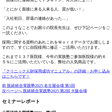
「とにかく面接に来る人来る人、質が低い！」
「入社初日、辞退の連絡があった…」
このようなことでお困りの院長先生は、ぜひ下記ページをご
一読ください。
採用に関する資料のあれこれをＷｏｒｄデータでお渡ししま
すので、すぐに自院様用に修正・ご活用いただけます。
これまで１３７医院様、今年の実践塾ご参加医院様の約６
５％にご活用いただいている、弊社の人気商品です。
『クリニック人財採用成功マニュアル』の詳細・お申し込み
はこちらです！
前
前
医経統合実践塾2025 名古屋会場 第1回
の
次
次ページへ
医経統合実践塾2025 第2回 大阪会場
投
の
セミナーレポート
稿:
投
稿: