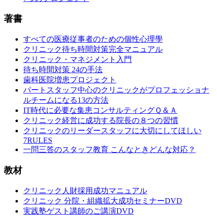
著書
すべての医療従事者のための個性心理學
クリニック待ち時間対策完全マニュアル
クリニック・マネジメント入門
待ち時間対策 24の手法
歯科医院増患プロジェクト
パートスタッフ中心のクリニックがプロフェッショナ
ルチームになる13の方法
IT時代に必要な集患コンサルティングＱ＆Ａ
クリニック経営に成功する院長の８つの習慣
クリニックのリーダースタッフに大切にしてほしい
7RULES
一問三答のスタッフ教育 こんなときどんな対応？
教材
クリニック人財採用成功マニュアル
クリニック 分院・組織拡大成功セミナーDVD
実践塾ゲスト講師のご講演DVD