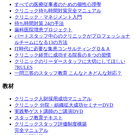
すべての医療従事者のための個性心理學
クリニック待ち時間対策完全マニュアル
クリニック・マネジメント入門
待ち時間対策 24の手法
歯科医院増患プロジェクト
パートスタッフ中心のクリニックがプロフェッショナ
ルチームになる13の方法
IT時代に必要な集患コンサルティングＱ＆Ａ
クリニック経営に成功する院長の８つの習慣
クリニックのリーダースタッフに大切にしてほしい
7RULES
一問三答のスタッフ教育 こんなときどんな対応？
教材
クリニック人財採用成功マニュアル
クリニック 分院・組織拡大成功セミナーDVD
実践塾ゲスト講師のご講演DVD
スタッフ教育テキスト
クリニックスタッフ評価制度構築
完全マニュアル