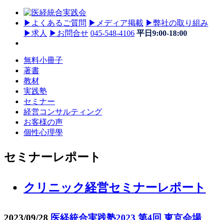
▶
よくあるご質問
▶
メディア掲載
▶
弊社の取り組み
▶
求人
▶
お問合せ
045-548-4106
平日9:00-18:00
無料小冊子
著書
教材
実践塾
セミナー
経営コンサルティング
お客様の声
個性心理學
セミナーレポート
クリニック経営セミナーレポート
2023/09/28
医経統合実践塾2023 第4回 東京会場