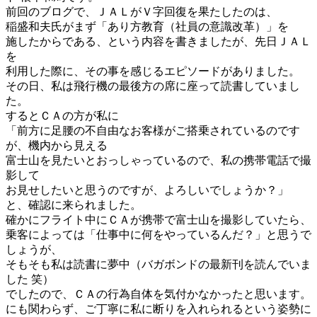
前回のブログで、ＪＡＬがＶ字回復を果たしたのは、
稲盛和夫氏がまず「あり方教育（社員の意識改革）」を
施したからである、という内容を書きましたが、先日ＪＡＬ
を
利用した際に、その事を感じるエピソードがありました。
その日、私は飛行機の最後方の席に座って読書していまし
た。
するとＣＡの方が私に
「前方に足腰の不自由なお客様がご搭乗されているのです
が、機内から見える
富士山を見たいとおっしゃっているので、私の携帯電話で撮
影して
お見せしたいと思うのですが、よろしいでしょうか？」
と、確認に来られました。
確かにフライト中にＣＡが携帯で富士山を撮影していたら、
乗客によっては「仕事中に何をやっているんだ？」と思うで
しょうが、
そもそも私は読書に夢中（バガボンドの最新刊を読んでいま
した 笑）
でしたので、ＣＡの行為自体を気付かなかったと思います。
にも関わらず、ご丁寧に私に断りを入れられるという姿勢に