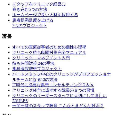
スタッフをクリニック経営に
巻き込む5つの方法
ホームページで良い人材を採用する
患者様満足度を上げる
7つのプロジェクト
著書
すべての医療従事者のための個性心理學
クリニック待ち時間対策完全マニュアル
クリニック・マネジメント入門
待ち時間対策 24の手法
歯科医院増患プロジェクト
パートスタッフ中心のクリニックがプロフェッショナ
ルチームになる13の方法
IT時代に必要な集患コンサルティングＱ＆Ａ
クリニック経営に成功する院長の８つの習慣
クリニックのリーダースタッフに大切にしてほしい
7RULES
一問三答のスタッフ教育 こんなときどんな対応？