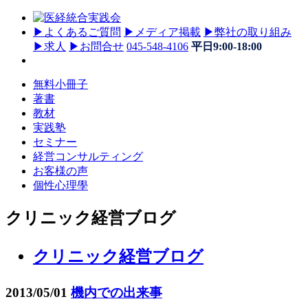
▶
よくあるご質問
▶
メディア掲載
▶
弊社の取り組み
▶
求人
▶
お問合せ
045-548-4106
平日9:00-18:00
無料小冊子
著書
教材
実践塾
セミナー
経営コンサルティング
お客様の声
個性心理學
クリニック経営ブログ
クリニック経営ブログ
2013/05/01
機内での出来事