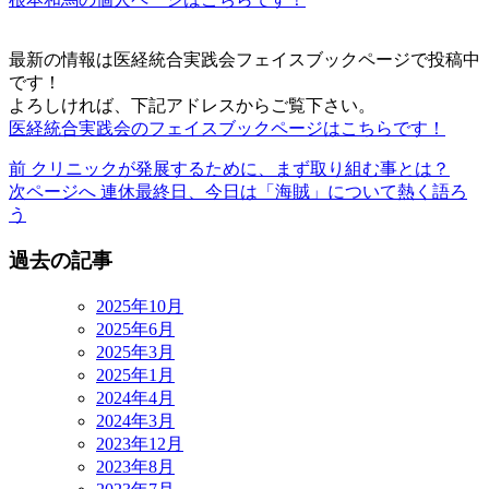
最新の情報は医経統合実践会フェイスブックページで投稿中
です！
よろしければ、下記アドレスからご覧下さい。
医経統合実践会のフェイスブックページはこちらです！
前
前
クリニックが発展するために、まず取り組む事とは？
の
次
次ページへ
連休最終日、今日は「海賊」について熱く語ろ
投
の
う
稿:
投
過去の記事
稿:
2025年10月
2025年6月
2025年3月
2025年1月
2024年4月
2024年3月
2023年12月
2023年8月